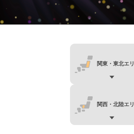
関東・
東北エ
関西・
北陸エ