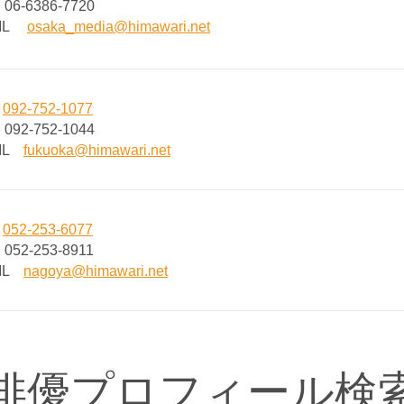
06-6386-7720
AIL
osaka_media@himawari.net
L
092-752-1077
092-752-1044
AIL
fukuoka@himawari.net
L
052-253-6077
052-253-8911
AIL
nagoya@himawari.net
俳優プロフィール検