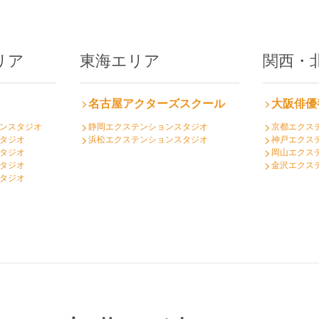
リア
東海エリア
関西・
名古屋アクターズスクール
大阪俳優
ンスタジオ
静岡エクステンションスタジオ
京都エクス
タジオ
浜松エクステンションスタジオ
神戸エクス
タジオ
岡山エクス
タジオ
金沢エクス
タジオ