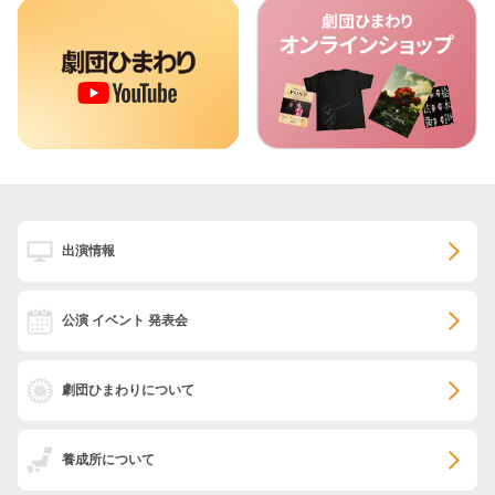
出演情報
公演 イベント 発表会
劇団ひまわりについて
養成所について