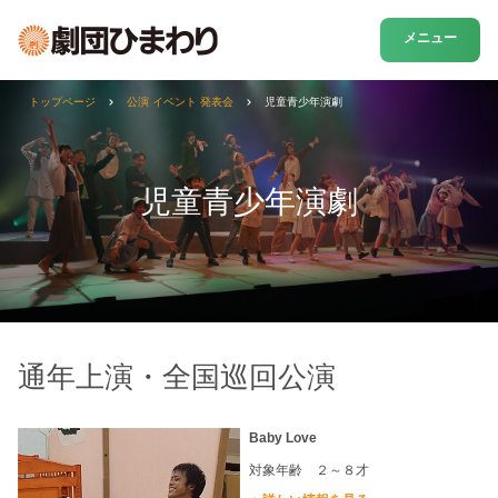
メニュー
トップページ
公演 イベント 発表会
児童青少年演劇
児童青少年演劇
通年上演・全国巡回公演
Baby Love
対象年齢 ２～８才