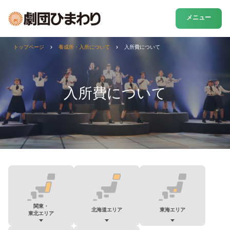
メニュー
トップページ
養成所・入所について
入所費について
入所費について
関東・
北海道エリア
東海エリア
東北エリア