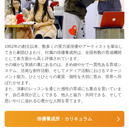
1952年の創立以来、数多くの実力派俳優やアーティストを輩出し
てきた劇団ひまわり。付属の俳優養成所は、全国有数の育成機関
として各方面から高く評価されています。
その確かな実績の裏にあるのは、きめ細やかで一貫性ある育成シ
ステム、活発な創作活動、そしてメディア活動におけるマネージ
メント能力。ひとりひとりの素質・個性を大切に育み、世界へ羽
ばたかせます。
また、演劇のレッスンを通じた感性の育成にも重点を置いていま
す。自己表現が正しくできる、他人と協力・共同できる、そして
思いやりに溢れる心豊かな人間を育てます。
俳優養成所・カリキュラム