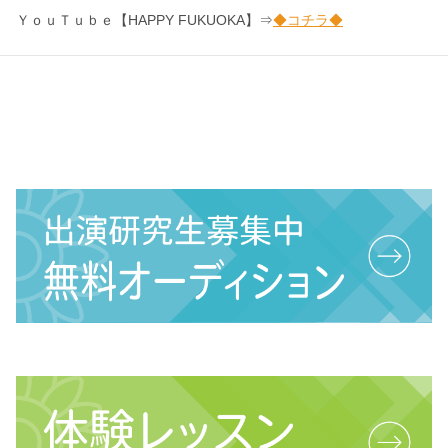
ＹｏｕＴｕｂｅ【HAPPY FUKUOKA】⇒
◆コチラ◆