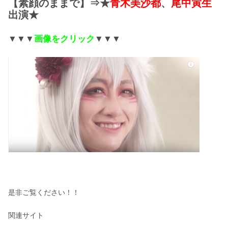
【素顔のままで】⇒★
青木美沙都
、
尾中寅生
出演★
▼▼▼
画像をクリック
▼▼▼
是非ご覧ください！！
関連サイト