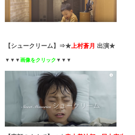
【シュークリーム】⇒★
上村蒼月
出演★
▼▼▼
画像をクリック
▼▼▼