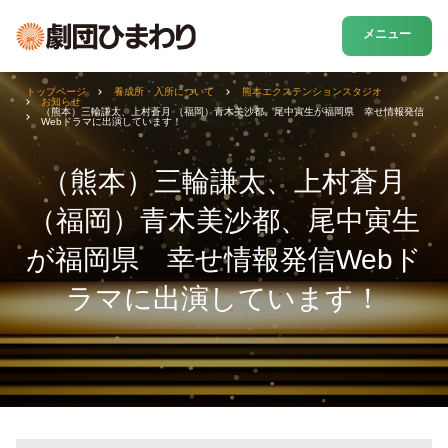
メニュー
トップページ
養成所・入所について
熊本エクステンションスタジオ
お知らせ
（熊本）三輪謙太、上村蒼月 （福岡）青木美沙都、尾中寅生が福岡県 幸せ情報発信
Webドラマに出演しています！
（熊本）三輪謙太、上村蒼月
（福岡）青木美沙都、尾中寅生
が福岡県 幸せ情報発信Webド
ラマに出演しています！