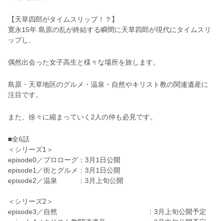
【天草四郎がタイムスリップ！？】
寛永15年 島原の乱が終結する瞬間に天草四郎が現代にタイムスリ
ップし、
偶然出会った女子高生と様々な場所を旅します。
島原・天草地区のグルメ・温泉・自然やキリスト教の関連遺産に
注目です。
また、徐々に縮まっていく2人の仲も必見です。
■全6話
＜シリーズ1＞
episode0／プロローグ：3月1日公開
episode1／街とグルメ：3月1日公開
episode2／温泉 ：3月上旬公開
＜シリーズ2＞
episode3／自然 ：3月上旬公開予定