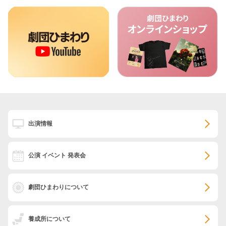
出演情報
公演 イベント 発表会
劇団ひまわりについて
養成所について