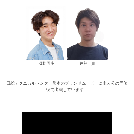
浅野周斗
井芹一貴
日総テクニカルセンター熊本の
ブランドムービー
に
主人公の同僚
役で
出演しています！