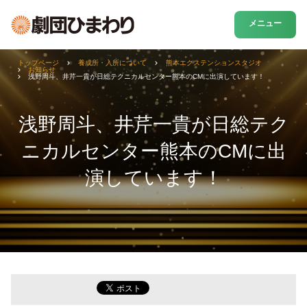
メニュー
トップページ
養成所・入所について
熊本エクステンションスタジオ
お知らせ
浅野周斗、井芹一貴が日総テクニカルセンター熊本のCMに出演しています！
浅野周斗、井芹一貴が日総テク
ニカルセンター熊本のCMに出
演しています！