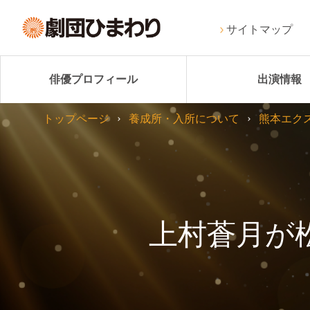
サイトマップ
俳優プロフィール
出演情報
トップページ
養成所・入所について
熊本エク
上村蒼月が