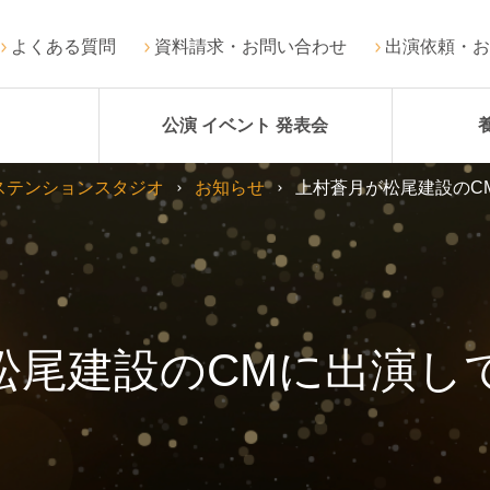
よくある質問
資料請求・お問い合わせ
出演依頼・お
公演 イベント 発表会
ステンションスタジオ
お知らせ
上村蒼月が松尾建設のC
松尾建設のCMに出演し