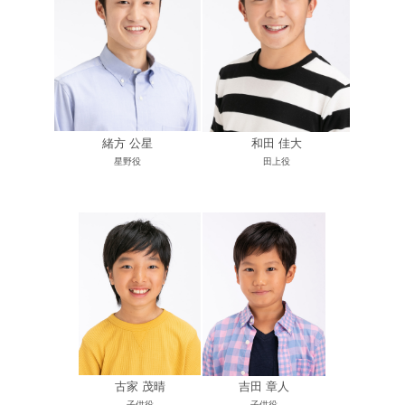
緒方 公星
和田 佳大
星野役
田上役
古家 茂晴
吉田 章人
子供役
子供役