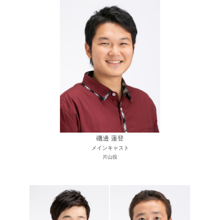
磯邊 蓮登
メインキャスト
片山役