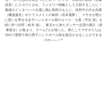
緋美）にスカウトされ、フォロワー戦略として入部することに！
最後のインターハイ出場に挑む島田のもとに、休部中の片山先輩
（磯邊蓮登）やクラスメイトの林田（岩本晟夢）、マサオが密か
に思いを寄せる女子ハンドボール部のエース・七尾（芋生 悠）を
姉に持つ次郎（鈴木 福）、東京から来たダンサー志望の蔵久（坂
東龍汰）が集まり、チーム7人が揃った。果たしてマサオたちは
SNSで廃部寸前の男子ハンドボール部を復活させることができる
のか――！?