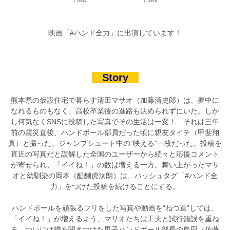
映画「#ハンド全力」に出演しています！
Story
熊本県の仮設住宅で暮らす清田マサオ（加藤清史郎）は、夢中に
なれるものもなく、高校卒業後の進路も決められずにいた。しか
し何気なくSNSに投稿した写真でその生活は一変！ それは三年
前の震災直後、ハンドボール部員だった頃に親友タイチ（甲斐翔
真）と撮った、ジャンプシュート中の“映える”一枚だった。投稿を
直近の写真だと誤解した全国のユーザーから続々と応援コメント
が寄せられ、「イイね！」の数は増える一方。舞い上がったマサ
オと幼馴染の岡本（醍醐虎汰朗）は、ハッシュタグ「#ハンド全
力」をつけた投稿を続けることにする。
ハンドボールを頑張るフリをした写真や動画を“ねつ造”しては、
「イイね！」が増えるよう、マサオたちは工夫と試行錯誤を重ね
る。ついには噂を聞きつけた男子ハンドボール部長の島田（佐藤