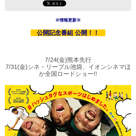
※情報更新※
公開記念番組 公開！！
7/24(金)熊本先行
7/31(金)シネ・リーブル池袋、イオンシネマほ
か全国ロードショー!!