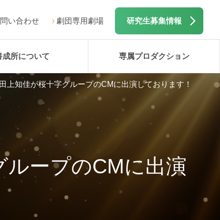
問い合わせ
劇団専用劇場
研究生募集情報
養成所について
専属プロダクション
田上知佳が桜十字グループのCMに出演しております！
グループのCMに出演