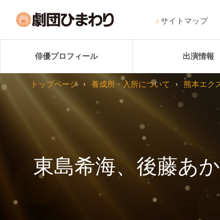
サイトマップ
俳優プロフィール
出演情報
トップページ
養成所・入所について
熊本エク
東島希海、後藤あか