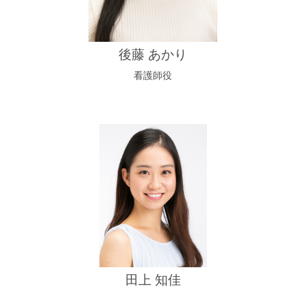
後藤 あかり
看護師役
田上 知佳