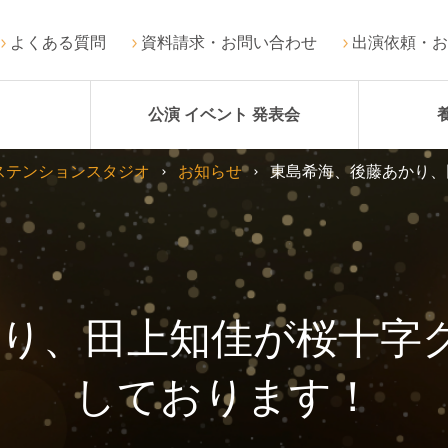
よくある質問
資料請求・お問い合わせ
出演依頼・お
公演 イベント 発表会
ステンションスタジオ
お知らせ
東島希海、後藤あかり、
り、田上知佳が桜十字
しております！