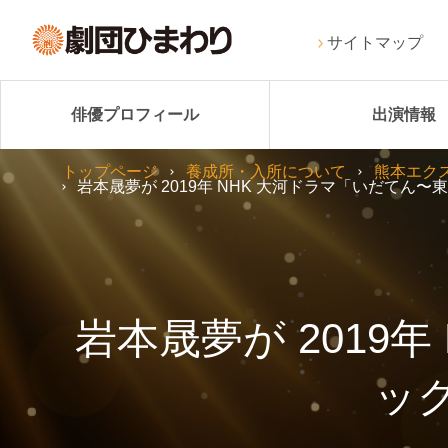
サイトマップ
俳優プロフィール
出演情報
トップページ
養成所・入所について
熊本エク
岩本晟夢が 2019年 NHK 大河ドラマ「いだて
岩本晟夢が 2019
ッ