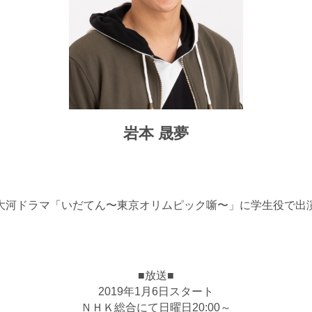
岩本 晟夢
HK 大河ドラマ「いだてん〜東京オリムピック噺〜」に学生役で
■放送■
2019年1月6日スタート
ＮＨＫ総合にて日曜日20:00～