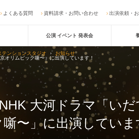
よくある質問
資料請求・お問い合わせ
出演依頼・お
公演 イベント 発表会
ステンションスタジオ
お知らせ
ん〜東京オリムピック噺〜」に出演しています！
年 NHK 大河ドラマ「
ク噺〜」に出演していま