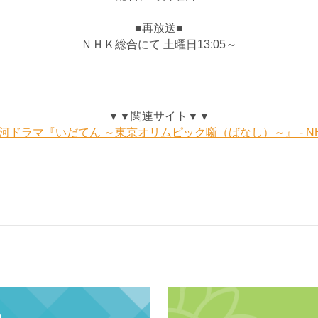
■再放送■
ＮＨＫ総合にて 土曜日13:05～
▼▼関連サイト▼▼
河ドラマ『いだてん ～東京オリムピック噺（ばなし）～』 - N