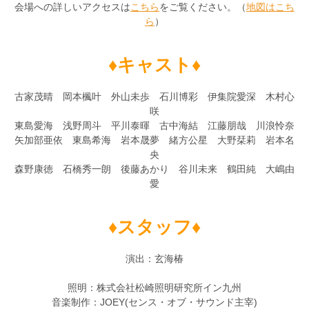
会場への詳しいアクセスは
こちら
をご覧ください。（
地図はこち
ら
）
♦キャスト♦
古家茂晴 岡本楓叶 外山未歩 石川博彩 伊集院愛深 木村心
咲
東島愛海 浅野周斗 平川泰暉 古中海結 江藤朋哉 川浪怜奈
矢加部亜依 東島希海 岩本晟夢 緒方公星 大野栞莉 岩本名
央
森野康徳 石橋秀一朗 後藤あかり 谷川未来 鶴田純 大嶋由
愛
♦スタッフ♦
演出：玄海椿
照明：株式会社松崎照明研究所イン九州
音楽制作：JOEY(センス・オブ・サウンド主宰)