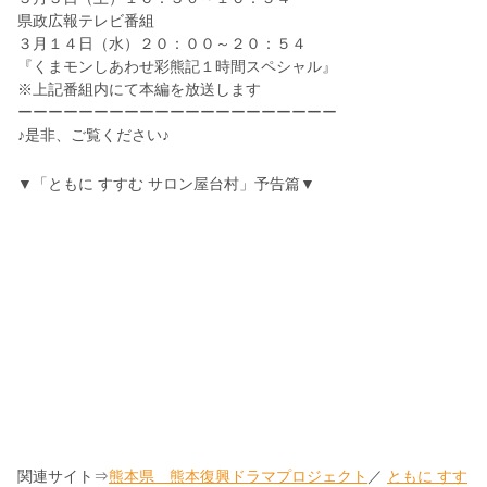
県政広報テレビ番組
３月１４日（水）２０：００～２０：５４
『くまモンしあわせ彩熊記１時間スペシャル』
※上記番組内にて本編を放送します
ーーーーーーーーーーーーーーーーーーーーー
♪是非、ご覧ください♪
▼「ともに すすむ サロン屋台村」予告篇▼
関連サイト⇒
熊本県 熊本復興ドラマプロジェクト
／
ともに すす