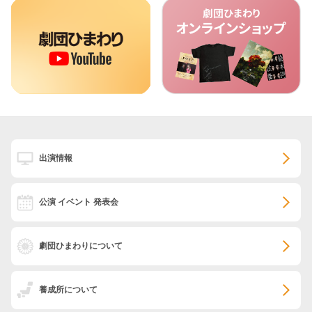
出演情報
公演 イベント 発表会
劇団ひまわりについて
養成所について