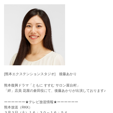
[熊本エクステンションスタジオ] 後藤あかり
熊本復興ドラマ「ともに すすむ サロン屋台村」
「絆」店員 花屋の倉田役にて、後藤あかりが出演しております♪
ーーーーーー★テレビ放送情報★ーーーーーー
熊本放送（RKK）
３月３日（土）１６：３０～１６：５４