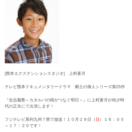
[熊本エクステンションスタジオ] 上村蒼月
テレビ熊本ドキュメンタリードラマ 郷土の偉人シリーズ第25作
『合志義塾～カタルパの樹がつなぐ明日～』に上村蒼月が幼少時
代の正夫にて出演します！
フジテレビ系列九州７県で放送！１０月２９日（
日
）１６：０５
～１７：２０です！