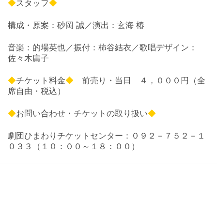
◆
スタッフ
◆
構成・原案：砂岡 誠／演出：玄海 椿
音楽：的場英也／振付：柿谷結衣／歌唱デザイン：
佐々木庸子
◆
チケット料金
◆
前売り・当日 ４，０００円（全
席自由・税込）
◆
お問い合わせ・チケットの取り扱い
◆
劇団ひまわりチケットセンター：０９２－７５２－１
０３３（１０：００～１８：００）