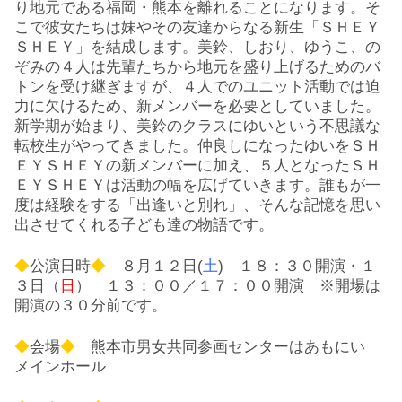
り地元である福岡・熊本を離れることになります。そ
こで彼女たちは妹やその友達からなる新生「ＳＨＥＹ
ＳＨＥＹ」を結成します。美鈴、しおり、ゆうこ、の
ぞみの４人は先輩たちから地元を盛り上げるためのバ
トンを受け継ぎますが、４人でのユニット活動では迫
力に欠けるため、新メンバーを必要としていました。
新学期が始まり、美鈴のクラスにゆいという不思議な
転校生がやってきました。仲良しになったゆいをＳＨ
ＥＹＳＨＥＹの新メンバーに加え、５人となったＳＨ
ＥＹＳＨＥＹは活動の幅を広げていきます。誰もが一
度は経験をする「出逢いと別れ」、そんな記憶を思い
出させてくれる子ども達の物語です。
◆
公演日時
◆
８月１２日(
土
) １８：３０開演・１
３日（
日
） １３：００／１７：００開演 ※開場は
開演の３０分前です。
◆
会場
◆
熊本市男女共同参画センターはあもにい
メインホール