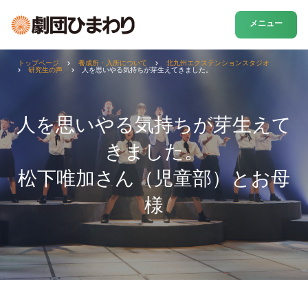
メニュー
トップページ
養成所・入所について
北九州エクステンションスタジオ
研究生の声
人を思いやる気持ちが芽生えてきました。
人を思いやる気持ちが芽生えて
きました。
松下唯加さん（児童部）とお母
様