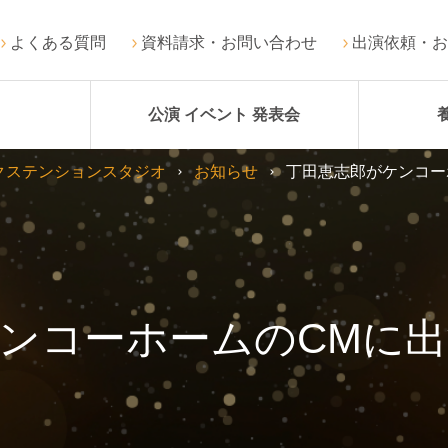
よくある質問
資料請求・お問い合わせ
出演依頼・お
公演 イベント 発表会
クステンションスタジオ
お知らせ
丁田恵志郎がケンコー
ンコーホームのCMに