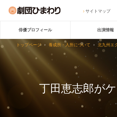
サイトマップ
俳優プロフィール
出演情報
トップページ
養成所・入所について
北九州エ
丁田恵志郎がケ