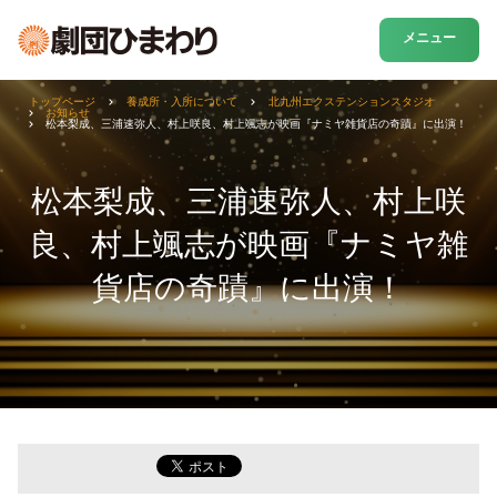
メニュー
トップページ
養成所・入所について
北九州エクステンションスタジオ
お知らせ
松本梨成、三浦速弥人、村上咲良、村上颯志が映画『ナミヤ雑貨店の奇蹟』に出演！
松本梨成、三浦速弥人、村上咲
良、村上颯志が映画『ナミヤ雑
貨店の奇蹟』に出演！