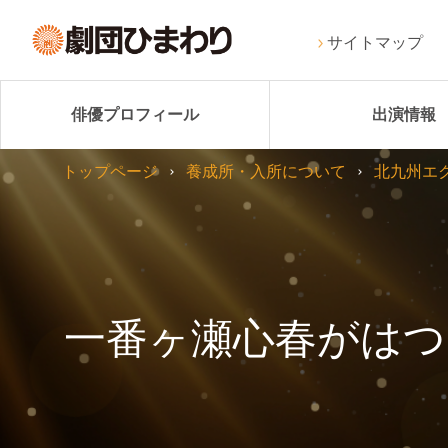
サイトマップ
俳優プロフィール
出演情報
トップページ
養成所・入所について
北九州エ
一番ヶ瀬心春がはつ