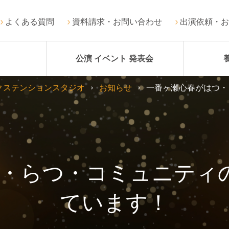
よくある質問
資料請求・お問い合わせ
出演依頼・お
公演 イベント 発表会
クステンションスタジオ
お知らせ
一番ヶ瀬心春がはつ・
・らつ・コミュニティ
ています！