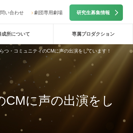
問い合わせ
劇団専用劇場
研究生募集情報
養成所について
専属プロダクション
らつ・コミュニティのCMに声の出演をしています！
のCMに声の出演をし