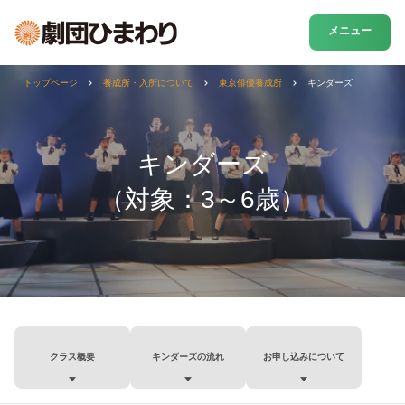
メニュー
トップページ
養成所・入所について
東京俳優養成所
キンダーズ
キンダーズ
（対象：3～6歳）
クラス概要
キンダーズの流れ
お申し込みについて