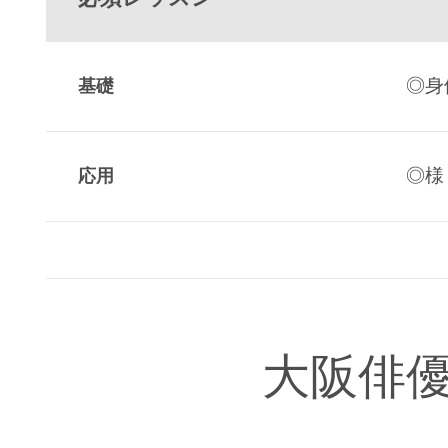
◎身
基礎
◎様
応用
大阪俳