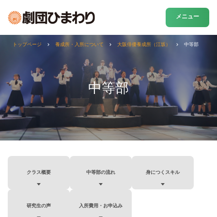
メニュー
トップページ
養成所・入所について
大阪俳優養成所（江坂）
中等部
中等部
クラス概要
中等部の流れ
身につくスキル
研究生の声
入所費用・お申込み