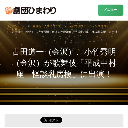
メニュー
トップページ
養成所・入所について
金沢エクステンションスタジオ
お知らせ
古田道一（金沢）、小竹秀明（金沢）が歌舞伎「平成中村座 怪談乳房榎」に出演！
古田道一（金沢）、小竹秀明
（金沢）が歌舞伎「平成中村
座 怪談乳房榎」に出演！