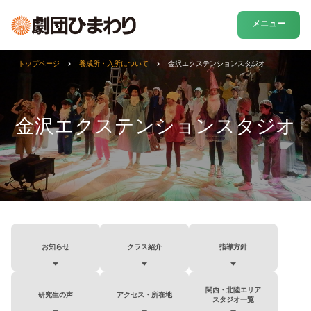
メニュー
トップページ
養成所・入所について
金沢エクステンションスタジオ
金沢エクステンションスタジオ
お知らせ
クラス紹介
指導方針
関西・北陸エリア
研究生の声
アクセス・所在地
スタジオ一覧