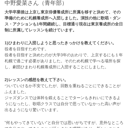
中野愛菜さん（青年部）
大学卒業後は上京し東京俳優養成所に所属を移すと決めて、その
準備のために札幌養成所へ入団しました。演技の他に歌唱・ダン
ス・アクションも1年間継続し、目標通り現在は東京養成所の全日
制に所属してレッスンを続けています。
1)ひまわりに入団しようと思ったきっかけを教えてください。
役者を目指すためです。
役者を目指すと決めたのが大学3年のおわりで、上京するにも１年
札幌で過ごす必要がありました。そのため札幌で学べる場所を探
し、劇団ひまわり札幌養成所に入団することにしました。
2)レッスンの感想を教えて下さい。
ついていけるか不安でしたが、回数を重ねるごとにできることが
ふえました。
ジャズダンスでは体幹を鍛えることでターンもきれいにできるよ
うになったし、歌唱クラスでは自分で思っていなかった高い声が
出るようになり驚いています。
”何もやってきていない”と自分では思いがちですが、意外なところ