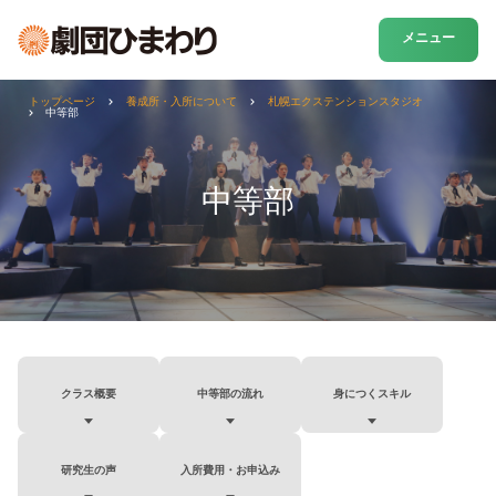
メニュー
トップページ
養成所・入所について
札幌エクステンションスタジオ
中等部
中等部
クラス概要
中等部の流れ
身につくスキル
研究生の声
入所費用・お申込み