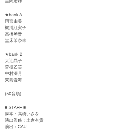
吉岡宏輝
★bank A
雨宮由美
梶浦紅実子
髙橋琴音
堂床茉奈未
★bank B
大辻晶子
曽根乙笑
中村深月
東島愛海
(50音順)
■ STAFF ■
脚本：高橋いさを
演出監修：土倉有貴
演出：CAU