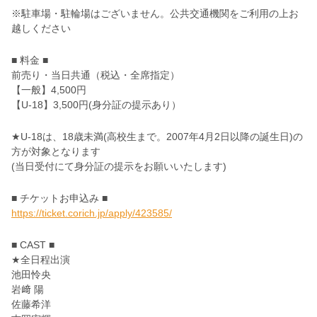
※駐車場・駐輪場はございません。公共交通機関をご利用の上お
越しください
■ 料金 ■
前売り・当日共通（税込・全席指定）
【一般】4,500円
【U-18】3,500円(身分証の提示あり）
★U-18は、18歳未満(高校生まで。2007年4月2日以降の誕生日)の
方が対象となります
(当日受付にて身分証の提示をお願いいたします)
■ チケットお申込み ■
https://ticket.corich.jp/apply/423585/
■ CAST ■
★全日程出演
池田怜央
岩﨑 陽
佐藤希洋