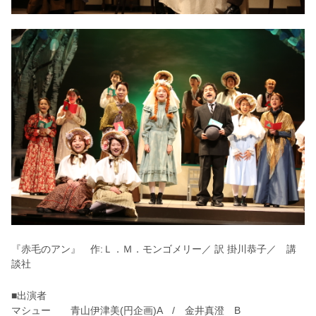
『赤毛のアン』 作:Ｌ．Ｍ．モンゴメリー／ 訳 掛川恭子／ 講
談社
■出演者
マシュー 青山伊津美(円企画)A / 金井真澄 B