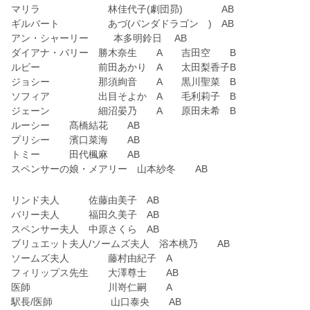
マリラ 林佳代子(劇団昴) AB
ギルバート あづ(パンダドラゴン ) AB
アン・シャーリー 本多明鈴日 AB
ダイアナ・バリー 勝木奈生 A 吉田空 B
ルビー 前田あかり A 太田梨香子B
ジョシー 那須絢音 A 黒川聖菜 B
ソフィア 出目そよか A 毛利莉子 B
ジェーン 細沼晏乃 A 原田未希 B
ルーシー 髙橋結花 AB
プリシー 濱口菜海 AB
トミー 田代楓麻 AB
スペンサーの娘・メアリー 山本紗冬 AB
リンド夫人 佐藤由美子 AB
バリー夫人 福田久美子 AB
スペンサー夫人 中原さくら AB
ブリュエット夫人/ソームズ夫人 浴本桃乃 AB
ソームズ夫人 藤村由紀子 A
フィリップス先生 大澤尊士 AB
医師 川嵜仁嗣 A
駅長/医師 山口泰央 AB