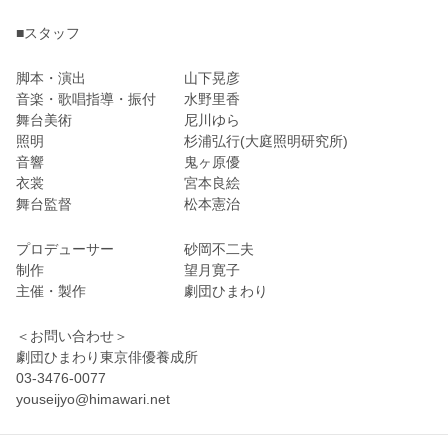
■スタッフ
脚本・演出 山下晃彦
音楽・歌唱指導・振付 水野里香
舞台美術 尼川ゆら
照明 杉浦弘行(大庭照明研究所)
音響 鬼ヶ原優
衣裳 宮本良絵
舞台監督 松本憲治
プロデューサー 砂岡不二夫
制作 望月寛子
主催・製作 劇団ひまわり
＜お問い合わせ＞
劇団ひまわり東京俳優養成所
03-3476-0077
youseijyo@himawari.net