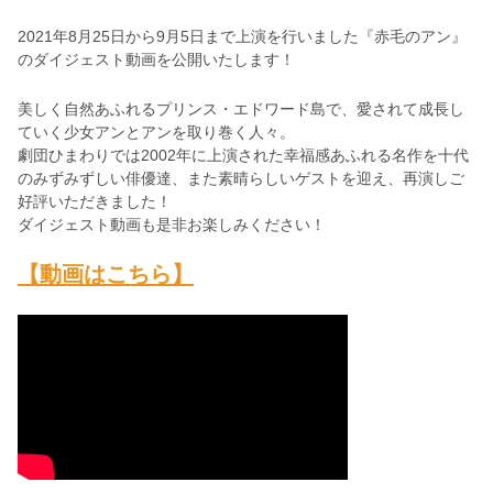
2021年8月25日から9月5日まで上演を行いました『赤毛のアン』
のダイジェスト動画を公開いたします！
美しく自然あふれるプリンス・エドワード島で、愛されて成長し
ていく少女アンとアンを取り巻く人々。
劇団ひまわりでは2002年に上演された幸福感あふれる名作を十代
のみずみずしい俳優達、また素晴らしいゲストを迎え、再演しご
好評いただきました！
ダイジェスト動画も是非お楽しみください！
【動画はこちら】