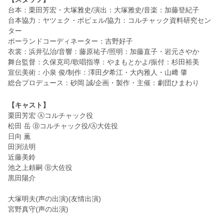
台本：栗田芳宏・大塚雅史/演出：大塚雅史/音楽：加藤登紀子
台本協力：ヤツェク・ポピェル/協力：コルチャック資料研究セン
ター
ポーランドコーディネーター：吉野好子
衣裳：浜井弘治/音響：藤原祐子/照明：加藤直子・岩元さやか
舞台監督：久保克司/歌唱指導：やまもとかよ/振付：杉田裕美
宣伝美術：小泉 俊/制作：澤田夕希江・大内雅人・山﨑 肇
総合プロデュース：砂岡 誠/企画・製作・主催：劇団ひまわり
【キャスト】
栗田芳宏 Ⓐコルチャック役
松田 岳 Ⓑコルチャック役/Ⓐ大佐役
日向 薫
田渕法明
近藤美鈴
池之上頼嗣 Ⓑ大佐役
黒田陽介
大塚明夫(声の出演)(友情出演)
宮野真守(声の出演)