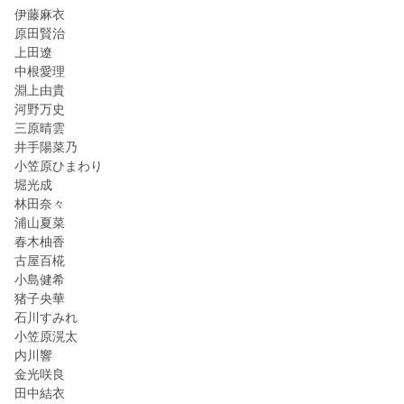
伊藤麻衣
原田賢治
上田遼
中根愛理
淵上由貴
河野万史
三原晴雲
井手陽菜乃
小笠原ひまわり
堀光成
林田奈々
浦山夏菜
春木柚香
古屋百椛
小島健希
猪子央華
石川すみれ
小笠原滉太
内川響
金光咲良
田中結衣