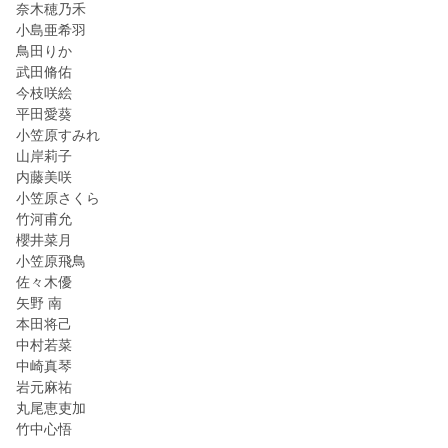
奈木穂乃禾
小島亜希羽
鳥田りか
武田脩佑
今枝咲絵
平田愛葵
小笠原すみれ
山岸莉子
内藤美咲
小笠原さくら
竹河甫允
櫻井菜月
小笠原飛鳥
佐々木優
矢野 南
本田将己
中村若菜
中崎真琴
岩元麻祐
丸尾恵吏加
竹中心悟