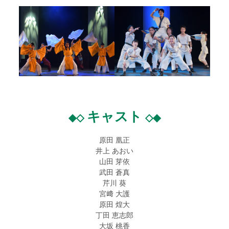
キャスト
◆◇
◇◆
原田 凰正
井上 あおい
山田 芽依
武田 蒼真
芹川 葵
宮﨑 大護
原田 煌大
丁田 恵志郎
大坂 桃香