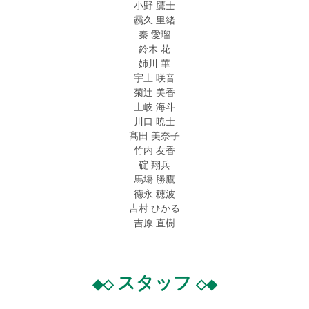
小野 鷹士
靏久 里緒
秦 愛瑠
鈴木 花
姉川 華
宇土 咲音
菊辻 美香
土岐 海斗
川口 暁士
髙田 美奈子
竹内 友香
碇 翔兵
馬塲 勝鷹
徳永 穂波
吉村 ひかる
吉原 直樹
スタッフ
◆◇
◇◆