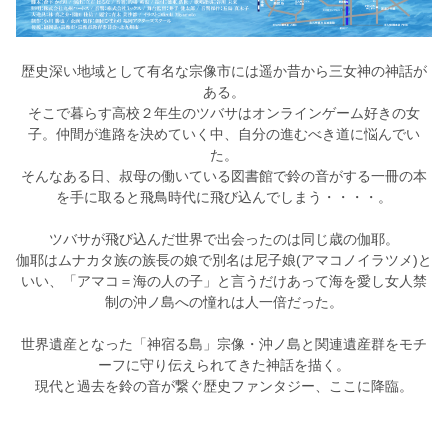
歴史深い地域として有名な宗像市には遥か昔から三女神の神話が
ある。
そこで暮らす高校２年生のツバサはオンラインゲーム好きの女
子。仲間が進路を決めていく中、自分の進むべき道に悩んでい
た。
そんなある日、叔母の働いている図書館で鈴の音がする一冊の本
を手に取ると飛鳥時代に飛び込んでしまう・・・・。
ツバサが飛び込んだ世界で出会ったのは同じ歳の伽耶。
伽耶はムナカタ族の族長の娘で別名は尼子娘(アマコノイラツメ)と
いい、「アマコ＝海の人の子」と言うだけあって海を愛し女人禁
制の沖ノ島への憧れは人一倍だった。
世界遺産となった「神宿る島」宗像・沖ノ島と関連遺産群をモチ
ーフに守り伝えられてきた神話を描く。
現代と過去を鈴の音が繋ぐ歴史ファンタジー、ここに降臨。