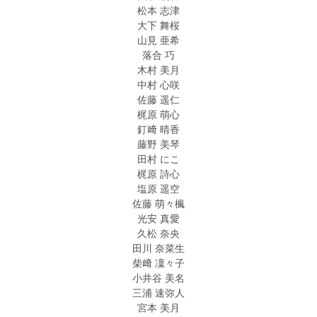
松本 志津
大下 舞桜
山見 亜希
落合 巧
木村 美月
中村 心咲
佐藤 遥仁
梶原 萌心
釘﨑 晴香
藤野 美琴
田村 にこ
梶原 詩心
塩原 遥空
佐藤 萌々楓
光安 真愛
久松 奈央
田川 奈菜生
柴﨑 凜々子
小井谷 美名
三浦 速弥人
宮本 美月