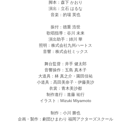
脚本：森下 かおり
演出：立石 はるな
音楽：的場 英也
振付：德重 浩世
歌唱指導：谷川 未来
演出助手：姉川 華
照明：株式会社九州ハートス
音響：株式会社ミックス
舞台監督：井手 健太郎
音響操作：五島 真木子
大道具：林 真之介・園田佳祐
小道具：髙田美奈子・伊藤美沙
衣裳：青木美沙都
制作進行：進藤 祐行
イラスト：Mizuki Miyamoto
制作：小川 勝也
企画・製作：劇団ひまわり 福岡アクターズスクール