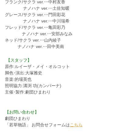
フランク/サクラ ver.⋯中村友香
ナノハナ ver.⋯土佐知暖
グレース/サクラ ver.⋯門田彩花
ナノハナ ver.⋯中川瑞希
フレッド/サクラ ver.⋯亀田彩乃
ナノハナ ver.⋯安部みなみ
ネッド/サクラ ver.⋯山内綾子
ナノハナ ver.⋯田中美南
【スタッフ】
原作:ルイーザ・メイ・オルコット
脚色･演出:大塚雅史
音楽:的場英也
照明協力:溝渕 功(カンパーナ)
主催･製作:劇団ひまわり
【お問い合わせ】
劇団ひまわり
「若草物語」 お問合せフォームは
こちら