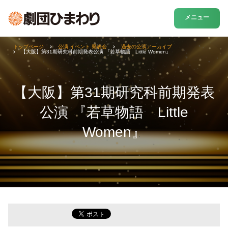
メニュー
トップページ
公演 イベント 発表会
過去の公演アーカイブ
【大阪】第31期研究科前期発表公演 『若草物語 Little Women』
【大阪】第31期研究科前期発表
公演 『若草物語 Little
Women』