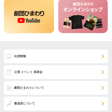
出演情報
公演 イベント 発表会
劇団ひまわりについて
養成所について