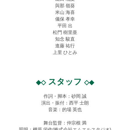
與那 嶺葵
米山 海喜
儀保 孝幸
平田 出
松門 樹里亜
知念 駿直
進藤 祐行
上里 ひとみ
スタッフ
◆◇
◇◆
作詞
・
脚本
：砂岡 誠
演出・振付：西平 士朗
音楽：的場 英也
舞台監督：仲宗根 満
照明：棚原 栄作(株式会社エムエルスタジオ)