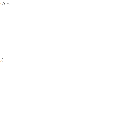
ら
から
ら
)