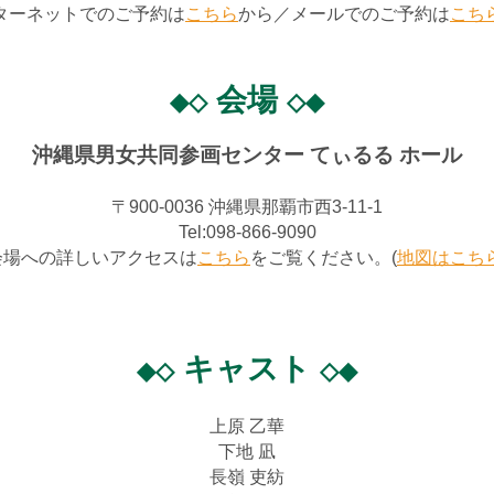
ターネットでのご予約は
こちら
から／メールでのご予約は
こち
会場
◆◇
◇◆
沖縄県男女共同参画センター てぃるる ホール
〒900-0036 沖縄県那覇市西3-11-1
Tel:098-866-9090
会場への詳しいアクセスは
こちら
をご覧ください。(
地図はこち
キャスト
◆◇
◇◆
上原 乙華
下地 凪
長嶺 吏紡