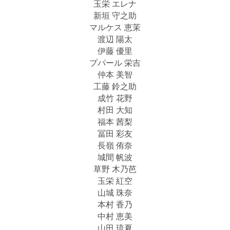
玉栄 エレナ
新垣 守之助
マルケス 恵茉
渡辺 陽太
伊藤 優里
プパール 栄吉
仲本 美智
工藤 鈴之助
成竹 花野
村田 大知
福本 茜梨
冨田 彩友
長嶺 侑奈
城間 帆波
草野 木乃芭
玉栄 紅空
山城 珠奈
本村 香乃
中村 恵美
山田 琉夏