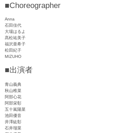
■Choreographer
Anna
石田佳代
大場はるよ
髙松祐美子
福沢亜希子
松田紀子
MIZUHO
■出演者
青山義典
秋山稚菜
阿部心花
阿部栄彰
五十嵐陽菜
池田優音
井澤紘彰
石井瑠菜