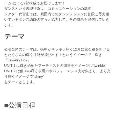
ーム)による2部構成でお届けします！
ダンスという表現行為は、コミュニケーションの基本！
シアター代官山では、劇団内でのダンスレッスンに普段ご尽力頂
いているダンス講師の方々と協力して、その成果を発信していき
ます。
テーマ
公演全体のテーマは、街中がキラキラ輝く12月に宝石箱を開ける
とたくさんの輝く才能が飛び出す！というイメージで 輝き
『Jewelry Box』
UNIT１は輝き始めたアーティストの卵達をイメージし“twinkle”
UNIT２は個々の輝く表現力やパフォーマンス力が集まり、より光
り輝くイメージで“shiny”
をテーマとします。
■公演日程