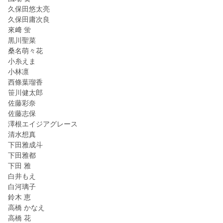
久保田悠太亮
久保田庸次良
來﨑 蛍
黒川聖菜
桑名萌々花
小糸えま
小林凛
西條葉瑠香
笹川健太郎
佐藤彩奈
佐藤志保
澤根エイジアグレース
清水想真
下田雅成斗
下田雅都
下田 雅
白井もえ
白河璃子
鈴木 恵
高橋 かなえ
高橋 花