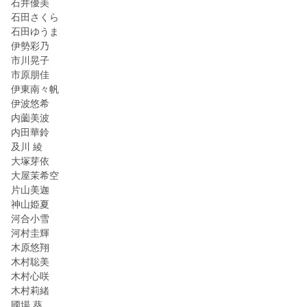
石井優美
石田さくら
石田ゆうま
伊勢彩乃
市川晃子
市原朋佳
伊東南々帆
伊波悠希
内薗美波
内田華鈴
及川 綾
大塚芽依
大屋茉希空
片山美迦
神山姫夏
河合小雪
河村圭輝
木原悠翔
木村聡美
木村心咲
木村莉緒
國場 葵