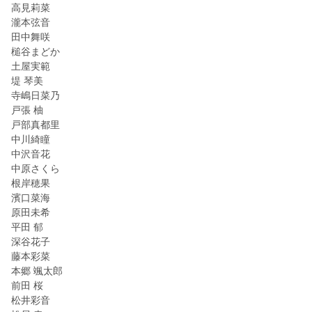
高見莉菜
瀧本弦音
田中舞咲
槌谷まどか
土屋実範
堤 琴美
寺嶋日菜乃
戸張 柚
戸部真都里
中川綺瞳
中沢音花
中原さくら
根岸穂果
濱口菜海
原田未希
平田 郁
深谷花子
藤本彩菜
本郷 颯太郎
前田 桜
松井彩音