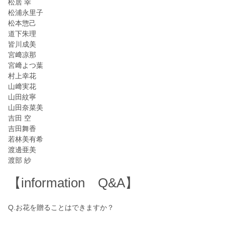
松居 幸
松浦永里子
松本惣己
道下朱理
皆川成美
宮﨑凉那
宮﨑よつ葉
村上幸花
山﨑実花
山田紋寧
山田奈菜美
吉田 空
吉田舞香
若林美有希
渡邊亜美
渡部 紗
【information Q&A】
Q.お花を贈ることはできますか？