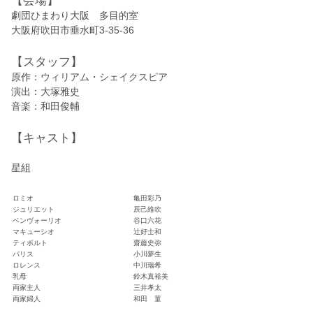
劇団ひまわり大阪 多目的室
大阪府吹田市垂水町3-35-36
【スタッフ】
原作：ウィリアム・シェイクスピア
演出：大塚雅史
音楽：和田俊輔
【キャスト】
星組
ロミオ
亀田彩乃
ジュリエット
辰己維吹
ベンヴォーリオ
谷口六花
マキューシオ
辻好士和
ティボルト
齋藤史弥
パリス
小川夢生
ロレンス
中川瑞希
乳母
鈴木真裕美
両家主人
三井孝太
両家婦人
和田 菫