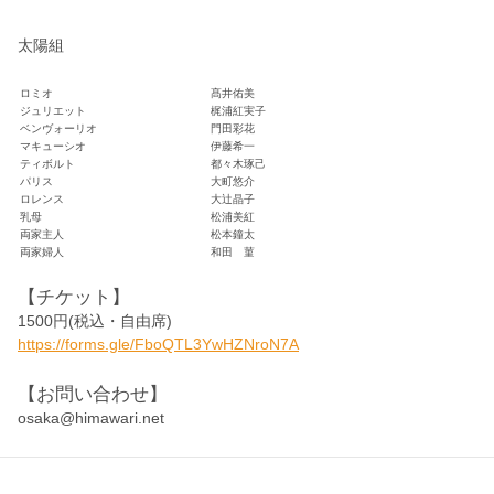
太陽組
ロミオ
髙井佑美
ジュリエット
梶浦紅実子
ベンヴォーリオ
門田彩花
マキューシオ
伊藤希一
ティボルト
都々木琢己
パリス
大町悠介
ロレンス
大辻晶子
乳母
松浦美紅
両家主人
松本鐘太
両家婦人
和田 菫
【チケット】
1500円(税込・自由席)
https://forms.gle/FboQTL3YwHZNroN7A
【お問い合わせ】
osaka@himawari.net