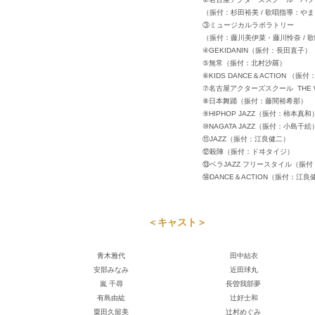
（振付：杉田裕美 / 歌唱指導：やまもと
③ミュージカルラボラトリー
（振付：藤川美伊菜・藤川怜奈 / 歌唱指導：
④GEKIDANIN（振付：長田直子）
⑤無常（振付：北村沙羅）
⑥KIDS DANCE＆ACTION （振付：江
⑦名古屋アクターズスクール THE WASH（振
⑧日本舞踊（振付：藤間裕希那）
⑨HIPHOP JAZZ（振付：柿本真和
⑩NAGATA JAZZ（振付：小島千絵
⑪JAZZ（振付：江良健二）
⑫殺陣（振付：ドヰタイジ）
⑬ベラJAZZ フリースタイル（振付：改
⑭DANCE＆ACTION（振付：江良健
＜キャスト＞
青木雅代
田中結衣
安部みなみ
近田球丸
嵐 千尋
長曽我部夢
有島由紘
辻好士和
粟田久留美
辻村めぐみ