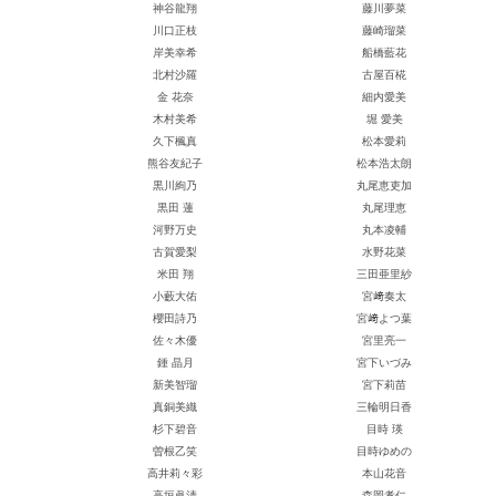
神谷龍翔
藤川夢菜
川口正枝
藤崎瑠菜
岸美幸希
船橋藍花
北村沙羅
古屋百椛
金 花奈
細内愛美
木村美希
堀 愛美
久下楓真
松本愛莉
熊谷友紀子
松本浩太朗
黒川絢乃
丸尾恵吏加
黒田 蓮
丸尾理恵
河野万史
丸本凌輔
古賀愛梨
水野花菜
米田 翔
三田亜里紗
小藪大佑
宮﨑奏太
櫻田詩乃
宮﨑よつ葉
佐々木優
宮里亮一
鍾 晶月
宮下いづみ
新美智瑠
宮下莉苗
真銅美織
三輪明日香
杉下碧音
目時 瑛
曽根乙笑
目時ゆめの
高井莉々彩
本山花音
高垣眞清
森岡孝仁