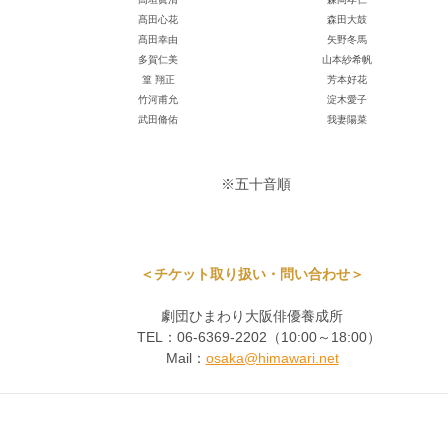
髙田心花
森田大鼓
髙田幸由
矢野冬馬
多賀仁美
山本紗希帆
篁 翔正
芳本好花
竹河甫允
淀木愛子
武田脩佑
我妻陽菜
※五十音順
＜チケット取り扱い・問い合わせ＞
劇団ひまわり大阪俳優養成所
TEL：06-6369-2202（10:00～18:00）
Mail：
osaka@himawari.net