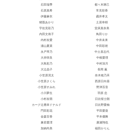
石田瑞季
都々木琢己
石原真希
常見彩香
伊藤麻衣
靏井孝太
猪股あかり
土居幸樹
宇佐見彩乃
堂床真奈美
内田文侑子
鳥田りか
内村友愛
中井未来
浦山夏菜
中田彩琥
永戸琴乃
中土喜志代
大井咲良
中根愛理
大島彩乃
中村深月
大辻晶子
長岡 薫
小笠原滉太
奈木穂乃禾
小笠原さくら
西原日向葵
小笠原すみれ
野津百音
小川夢生
羽原 忠
小村友萌
日比惺士朗
カーク辻應幸ドナルド
日比野愛柚
門田彩花
平田愛葵
金森百香
平本優舞
兼若愛浬
廣瀬翔也
加納尚美
福田かりん