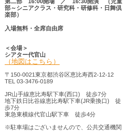
第二部 16:00開場 ／ 16:30開演 （児童
部～シニアクラス・研究科・研修科・日舞倶
楽部）
入場無料・全席自由席
＜会場＞
シアター代官山
（地図はこちら）
〒150-0021東京都渋谷区恵比寿西2-12-12
TEL 03-3476-0189
JR山手線恵比寿駅下車(西口) 徒歩7分
地下鉄日比谷線恵比寿駅下車(JR乗換口) 徒
歩7分
東急東横線代官山駅下車 徒歩4分
※駐車場はございませんので、公共交通機関