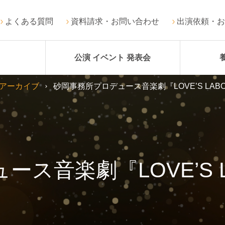
よくある質問
資料請求・お問い合わせ
出演依頼・お
公演 イベント 発表会
アーカイブ
砂岡事務所プロデュース音楽劇『LOVE’S LABOU
音楽劇『LOVE’S LA