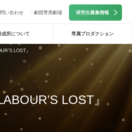
問い合わせ
劇団専用劇場
研究生募集情報
養成所について
専属プロダクション
R’S LOST』
BOUR’S LOST』