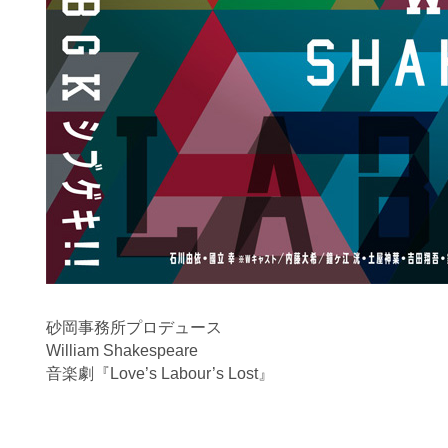
砂岡事務所プロデュース
William Shakespeare
音楽劇『Love’s Labour’s Lost』