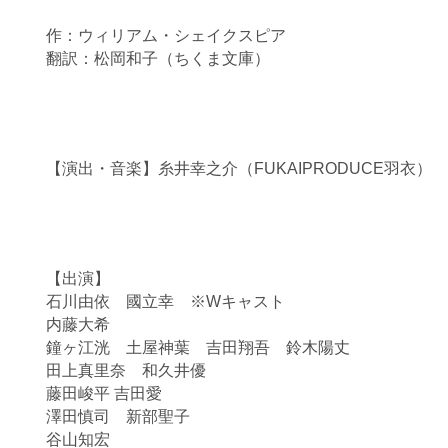
作：ウィリアム・シェイクスピア
翻訳：松岡和子（ちくま文庫）
【演出・音楽】糸井幸之介（FUKAIPRODUCE羽衣）
【出演】
石川由依 國立幸 ※Wキャスト
内藤大希
鐘ヶ江洸 土屋神葉 吉田翔吾 鈴木陽丈
田上真里奈 和久井優
藤田峻平 吉田愛
澤田慎司 新部聖子
谷山知宏