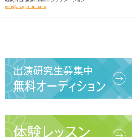
Asagiri Entertainmentインフォメーション
info@asagiri-ent.com