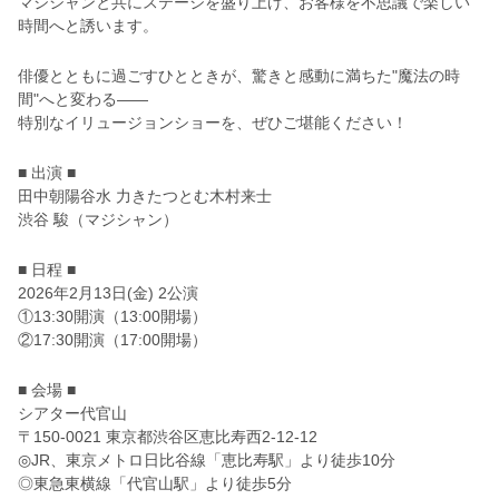
マジシャンと共にステージを盛り上げ、お客様を不思議で楽しい
時間へと誘います。
俳優とともに過ごすひとときが、驚きと感動に満ちた"魔法の時
間"へと変わる——
特別なイリュージョンショーを、ぜひご堪能ください！
■ 出演 ■
田中朝陽谷水 力きたつとむ木村来士
渋谷 駿（マジシャン）
■ 日程 ■
2026年2月13日(金) 2公演
①13:30開演（13:00開場）
②17:30開演（17:00開場）
■ 会場 ■
シアター代官山
〒150-0021 東京都渋谷区恵比寿西2-12-12
◎JR、東京メトロ日比谷線「恵比寿駅」より徒歩10分
◎東急東横線「代官山駅」より徒歩5分