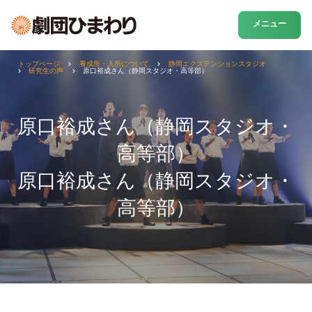
メニュー
トップページ
養成所・入所について
静岡エクステンションスタジオ
研究生の声
原口裕成さん（静岡スタジオ・高等部）
原口裕成さん（静岡スタジオ・
高等部）
原口裕成さん（静岡スタジオ・
高等部）