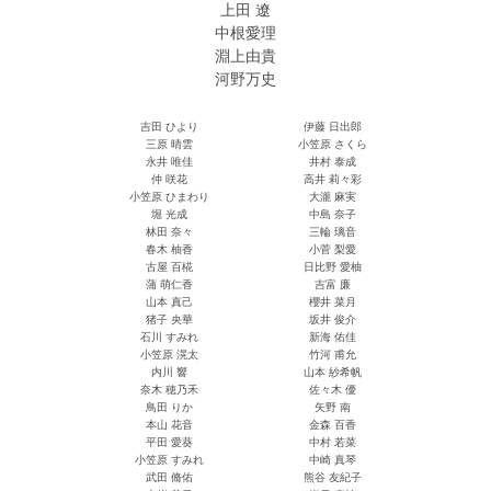
上田 遼
中根愛理
淵上由貴
河野万史
吉田 ひより
伊藤 日出郎
三原 晴雲
小笠原 さくら
永井 唯佳
井村 泰成
仲 咲花
高井 莉々彩
小笠原 ひまわり
大瀧 麻実
堀 光成
中島 奈子
林田 奈々
三輪 璃音
春木 柚香
小菅 梨愛
古屋 百椛
日比野 愛柚
蒲 萌仁香
吉富 廉
山本 真己
櫻井 菜月
猪子 央華
坂井 俊介
石川 すみれ
新海 佑佳
小笠原 滉太
竹河 甫允
内川 響
山本 紗希帆
奈木 穂乃禾
佐々木 優
鳥田 りか
矢野 南
本山 花音
金森 百香
平田 愛葵
中村 若菜
小笠原 すみれ
中崎 真琴
武田 脩佑
熊谷 友紀子