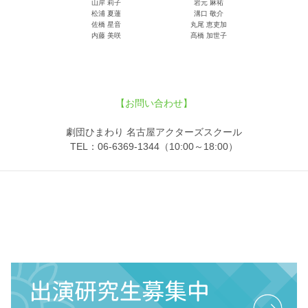
山岸 莉子
岩元 麻祐
松浦 夏蓮
溝口 敬介
佐橋 星音
丸尾 恵吏加
内藤 美咲
髙橋 加世子
【お問い合わせ】
劇団ひまわり 名古屋アクターズスクール
TEL：06-6369-1344（10:00～18:00）