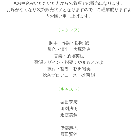
※お申込みいただいた方から先着順での販売になります。
お席がなくなり次第販売終了となりますので、ご理解賜りますよ
うお願い申し上げます。
【スタッフ】
脚本・作詞：砂岡 誠
脚色・演出：大塚雅史
音楽：的場英也
歌唱デザイン・指導：やまもとかよ
振付・指導：杉田裕美
総合プロデュース：砂岡 誠
【キャスト】
栗田芳宏
田渕法明
近藤美鈴
伊藤麻衣
原田賢治