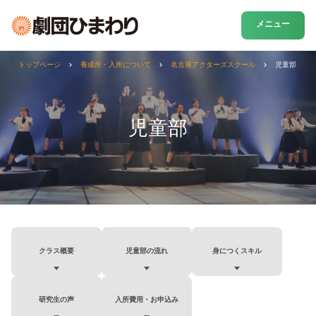
メニュー
トップページ
養成所・入所について
名古屋アクターズスクール
児童部
児童部
クラス概要
児童部の流れ
身につくスキル
研究生の声
入所費用・お申込み