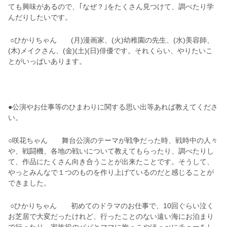
ても興味があるので、｢なぜ？｣をたくさん見つけて、調べたり学
んだりしたいです。
○ひかりちゃん (月)漫画家、(火)幼稚園の先生、(水)美容師、
(木)メイクさん、(金)(土)(日)俳優です。それくらい、やりたいこ
とがいっぱいあります。
●公演やお仕事等のひまわりに関する思い出等あれば教えてくださ
い。
○咲花ちゃん 舞台公演のテーマが戦争だった時、戦時中の人々
や、戦闘機、各地の戦いについて教えてもらったり、調べたりし
て、作品にたくさん向き合うことが出来たことです。そうして、
やっとみんなで１つのものを作り上げているのだと感じることが
できました。
○ひかりちゃん 初めてのドラマのお仕事で、10回ぐらい泣く
お芝居で大変だったけれど、行ったことのない遠い海にお泊まり