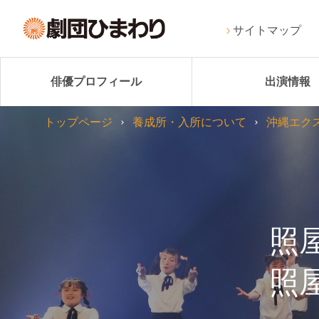
サイトマップ
俳優プロフィール
出演情報
トップページ
養成所・入所について
沖縄エク
照
照