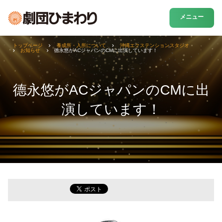
メニュー
トップページ
養成所・入所について
沖縄エクステンションスタジオ
お知らせ
德永悠がACジャパンのCMに出演しています！
德永悠がACジャパンのCMに出
演しています！