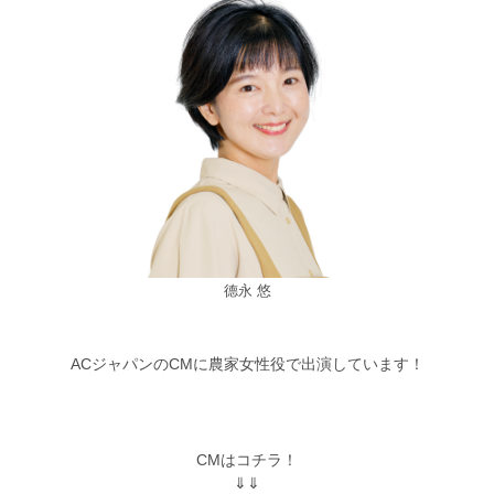
德永 悠
ACジャパンのCMに農家女性役で出演しています！
CMはコチラ！
⇓⇓