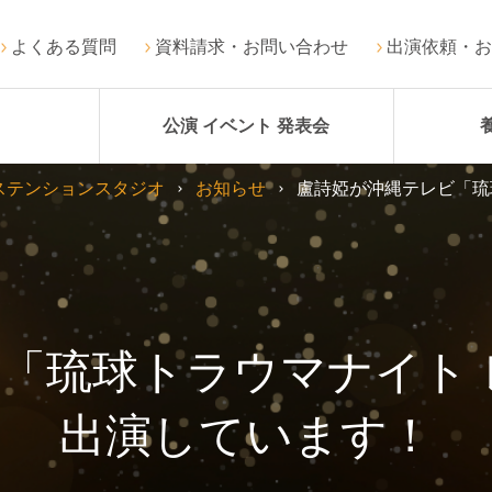
よくある質問
資料請求・お問い合わせ
出演依頼・お
公演 イベント 発表会
ステンションスタジオ
お知らせ
盧詩婭が沖縄テレビ「琉
「琉球トラウマナイト レ
出演しています！