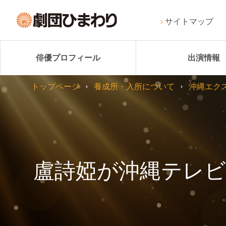
サイトマップ
俳優プロフィール
出演情報
トップページ
養成所・入所について
沖縄エク
盧詩婭が沖縄テレビ