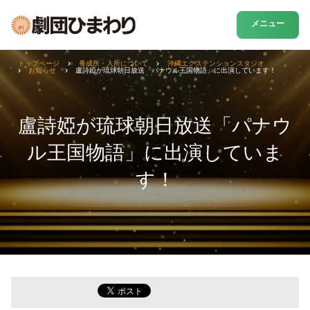
メニュー
トップページ
養成所・入所について
沖縄エクステンションスタジオ
お知らせ
盧詩婭が琉球朝日放送「パナウル王国物語」に出演しています！
盧詩婭が琉球朝日放送「パナウ
ル王国物語」に出演していま
す！