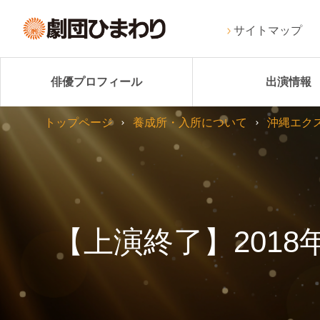
サイトマップ
俳優プロフィール
出演情報
トップページ
養成所・入所について
沖縄エク
【上演終了】201