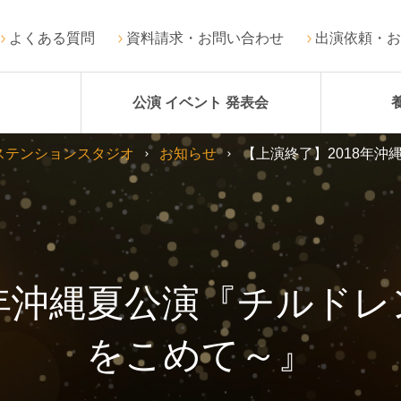
よくある質問
資料請求・お問い合わせ
出演依頼・お
公演 イベント 発表会
ステンションスタジオ
お知らせ
【上演終了】2018年
8年沖縄夏公演『チルド
をこめて～』