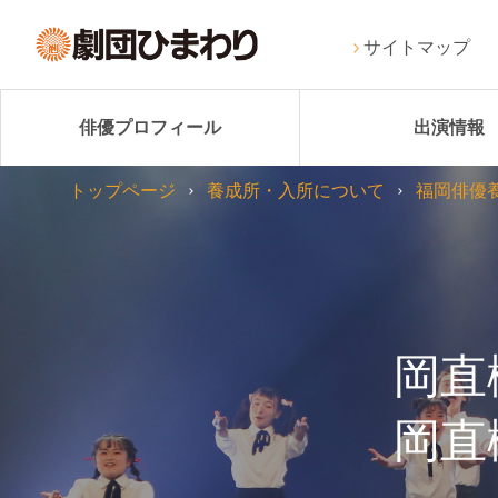
サイトマップ
俳優プロフィール
出演情報
トップページ
養成所・入所について
福岡俳優
岡直
岡直