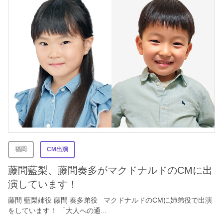
福岡
CM出演
藤間藍梨、藤間奏多がマクドナルドのCMに出
演しています！
藤間 藍梨姉役 藤間 奏多弟役 マクドナルドのCMに姉弟役で出演
をしています！ 「大人への通...