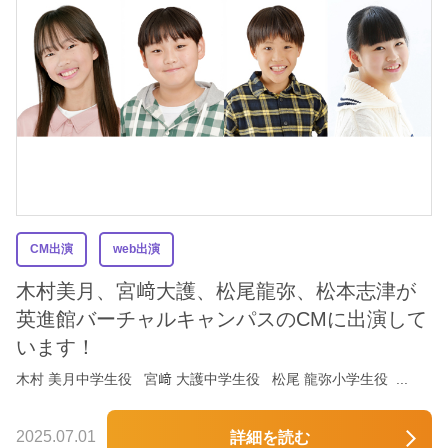
CM出演
web出演
木村美月、宮﨑大護、松尾龍弥、松本志津が
英進館バーチャルキャンパスのCMに出演して
います！
木村 美月中学生役 宮﨑 大護中学生役 松尾 龍弥小学生役 ...
2025.07.01
詳細を読む