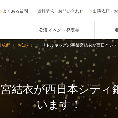
よくある質問
資料請求・お問い合わせ
出演依頼・お
公演 イベント 発表会
養成所
お知らせ
リトルキッズの宇都宮結衣が西日本シテ
宮結衣が西日本シティ
います！