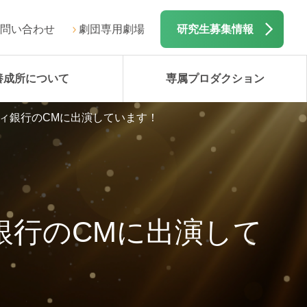
問い合わせ
劇団専用劇場
研究生募集情報
養成所について
専属プロダクション
ィ銀行のCMに出演しています！
銀行のCMに出演して